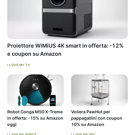
Proiettore WiMiUS 4K smart in offerta: -12%
e coupon su Amazon
I LOVE MY TV
Robot Conga M50 X-Treme
Voliera PawHut per
in offerta: -15% su Amazon
pappagallini con coupon
oggi
10% su Amazon
I LOVE MY ROBOT
I LOVE MY PET